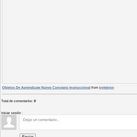
Objetos De Aprendizaje Nuevo Concepto Instruccional
from
ivylebron
Total de comentarios
:
0
Iniciar sesión :
Enviar