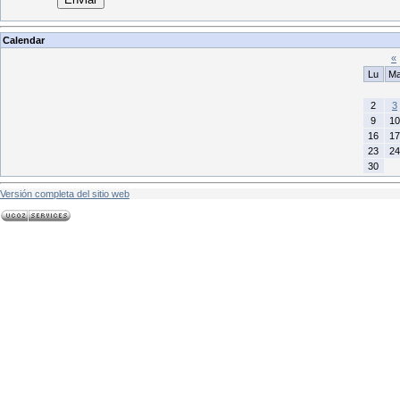
Calendar
«
Lu
M
2
3
9
10
16
17
23
24
30
Versión completa del sitio web