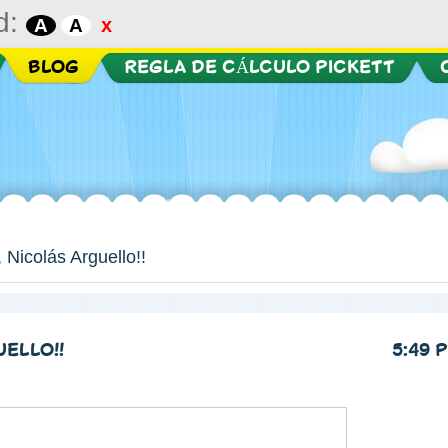
d:
x
A
A
BLOG
REGLA DE CÁLCULO PICKETT
 Nicolás Arguello!!
ELLO!!
5:49 