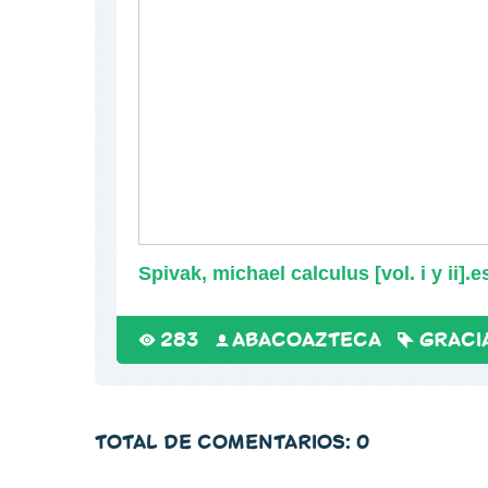
Spivak, michael calculus [vol. i y ii].
283
ABACOAZTECA
GRACI
TOTAL DE COMENTARIOS
:
0