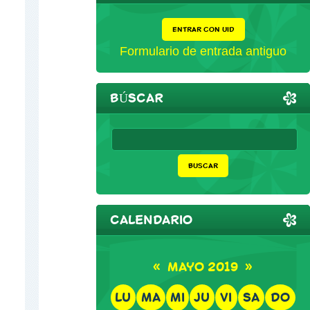
ENTRAR CON UID
Formulario de entrada antiguo
BÚSCAR
CALENDARIO
«
MAYO 2019
»
LU
MA
MI
JU
VI
SA
DO