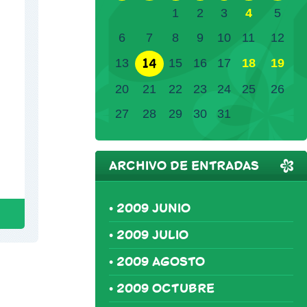
1
2
3
4
5
6
7
8
9
10
11
12
14
13
15
16
17
18
19
20
21
22
23
24
25
26
27
28
29
30
31
ARCHIVO DE ENTRADAS
2009 JUNIO
2009 JULIO
2009 AGOSTO
2009 OCTUBRE