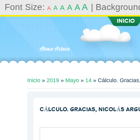
Font Size:
A
|
Backgroun
A
A
A
A
A
INICIO
Abaco Azteca
Inicio
»
2019
»
Mayo
»
14
» Cálculo. Gracias,
CÁLCULO. GRACIAS, NICOLÁS ARGU