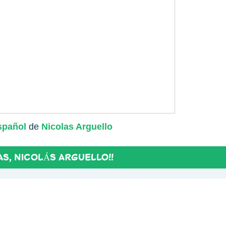
español
de
Nicolas Arguello
AS
,
NICOLÁS ARGUELLO!!