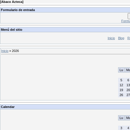
[
Abaco Azteca
]
Formulario de entrada
Formul
Menú del sitio
Inicio
Blog
R
Inicio
»
2026
Lu
M
5
6
12
13
19
20
26
27
Calendar
Lu
M
3
4