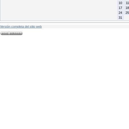
10
11
17
18
24
25
31
Versión completa del sitio web